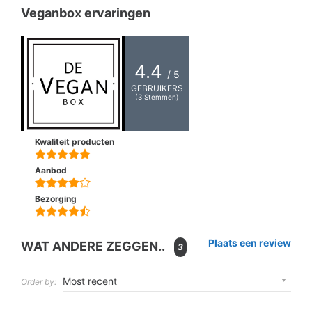
Veganbox ervaringen
4.4
/ 5
GEBRUIKERS
(
3
Stemmen)
Kwaliteit producten
Aanbod
Bezorging
Plaats een review
WAT ANDERE ZEGGEN..
3
Order by: