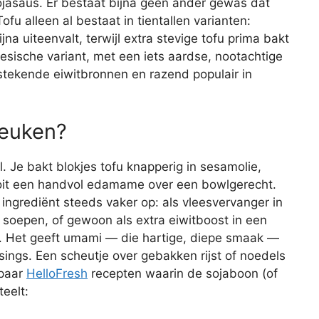
ojasaus. Er bestaat bijna geen ander gewas dat
fu alleen al bestaat in tientallen varianten:
ijna uiteenvalt, terwijl extra stevige tofu prima bakt
esische variant, met een iets aardse, nootachtige
tstekende eiwitbronnen en razend populair in
keuken?
l. Je bakt blokjes tofu knapperig in sesamolie,
gooit een handvol edamame over een bowlgerecht.
ingrediënt steeds vaker op: als vleesvervanger in
e soepen, of gewoon als extra eiwitboost in een
t. Het geeft umami — die hartige, diepe smaak —
ings. Een scheutje over gebakken rijst of noedels
 paar
HelloFresh
recepten waarin de sojaboon (of
eelt: