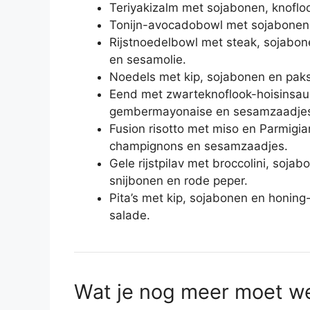
Teriyakizalm met sojabonen, knoflook
Tonijn-avocadobowl met sojabonen 
Rijstnoedelbowl met steak, sojabone
en sesamolie.
Noedels met kip, sojabonen en paks
Eend met zwarteknoflook-hoisinsaus,
gembermayonaise en sesamzaadje
Fusion risotto met miso en Parmigi
champignons en sesamzaadjes.
Gele rijstpilav met broccolini, soj
snijbonen en rode peper.
Pita’s met kip, sojabonen en honin
salade.
Wat je nog meer moet w