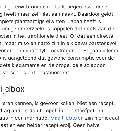
ardige eiwitbronnen met alle negen essentiële
g heeft maar zelf niet aanmaakt. Daardoor geldt
plete plantaardige eiwitten. Japan heeft ‘s
ommige onderzoekers koppelen dat deels aan de
ten in het traditionele dieet. Of dat een directe
, maar miso en natto zijn in elk geval barstensvol
onen, een soort fyto-oestrogenen. Er gaan allerlei
jk is aangetoond dat gewone consumptie voor de
 detail: edamame en de droge, gele sojaboon
 verschil is het oogstmoment.
ijdbox
 leren kennen, is gewoon koken. Niet één recept,
drag anders dan tempeh in een stoofpot, en
saus in een marinade.
Maaltijdboxen
zijn hier ideaal
maat en een helder recept erbij. Geen halve