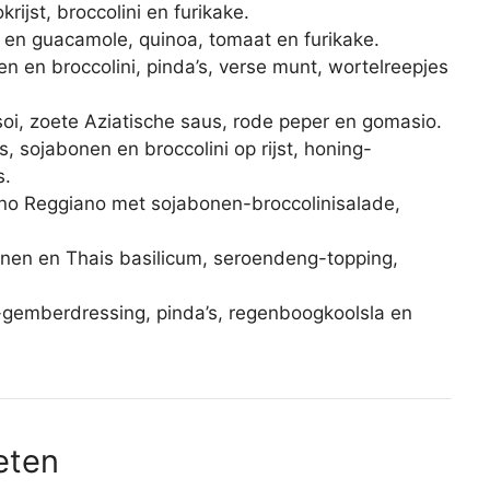
rijst, broccolini en furikake.
en guacamole, quinoa, tomaat en furikake.
n en broccolini, pinda’s, verse munt, wortelreepjes
oi, zoete Aziatische saus, rode peper en gomasio.
 sojabonen en broccolini op rijst, honing-
s.
ano Reggiano met sojabonen-broccolinisalade,
abonen en Thais basilicum, seroendeng-topping,
g-gemberdressing, pinda’s, regenboogkoolsla en
eten