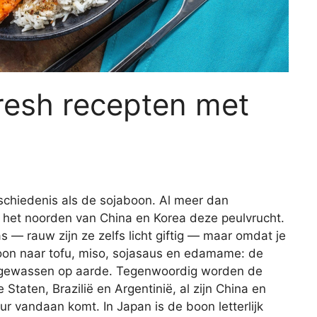
resh recepten met
schiedenis als de sojaboon. Al meer dan
n het noorden van China en Korea deze peulvrucht.
s — rauw zijn ze zelfs licht giftig — maar omdat je
oon naar tofu, miso, sojasaus en edamame: de
ge gewassen op aarde. Tegenwoordig worden de
taten, Brazilië en Argentinië, al zijn China en
r vandaan komt. In Japan is de boon letterlijk