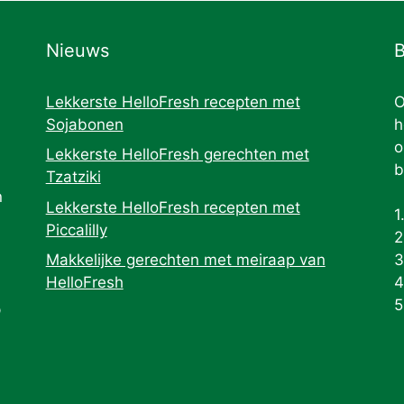
Nieuws
B
Lekkerste HelloFresh recepten met
O
Sojabonen
h
o
Lekkerste HelloFresh gerechten met
b
Tzatziki
n
Lekkerste HelloFresh recepten met
1
Piccalilly
2
Makkelijke gerechten met meiraap van
3
HelloFresh
4
5
p